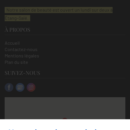
Notre salon de beauté est ouvert un lundi sur deux à
Étang-Salé.
À PROPOS
Accueil
Contactez-nous
Mentions légales
Plan du site
SUIVEZ-NOUS